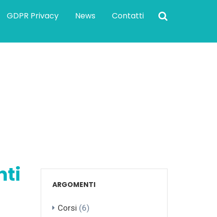
GDPR Privacy
News
Contatti
ilato”. Italia Oggi spiega il difficile
nti
ARGOMENTI
Corsi
(6)