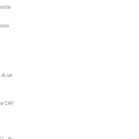
posta
cesso
 di un
ova CAF
ST