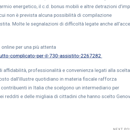
armio energetico, il c.d. bonus mobili e altre detrazioni d’im
cui non è prevista alcuna possibilità di compilazione
stita. Molte le segnalazioni di difficoltà legate anche all’ac
o online per una più attenta
butto-complicato-per-il-730-assistito-2267282
i affidabilità, professionalità e convenienza legati alla scelta
to dall’illustre quotidiano in materia fiscale rafforza
i contribuenti in Italia che scelgono un intermediario per
dei redditi e delle migliaia di cittadini che hanno scelto Gen
NEXT PO