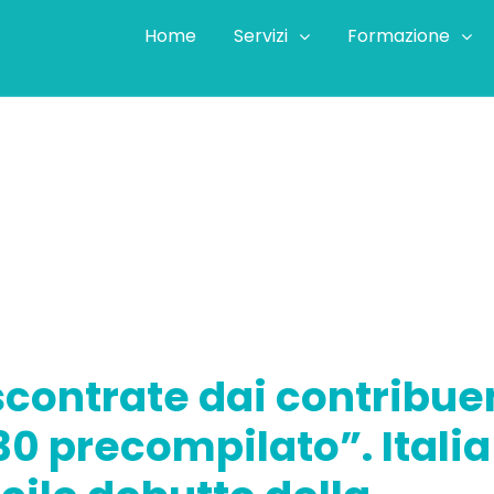
Home
Servizi
Formazione
à riscontrate dai contribuenti nell’utilizzo del “730 precomp
iscontrate dai contribue
730 precompilato”. Italia