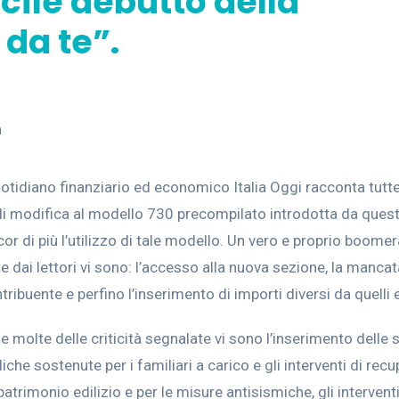
icile debutto della
 da te”.
a
tidiano finanziario ed economico Italia Oggi racconta tutt
tà di modifica al modello 730 precompilato introdotta da ques
or di più l’utilizzo di tale modello. Un vero e proprio boome
te dai lettori vi sono: l’accesso alla nuova sezione, la mancat
ibuente e perfino l’inserimento di importi diversi da quelli e
le molte delle criticità segnalate vi sono l’inserimento delle
che sostenute per i familiari a carico e gli interventi di rec
patrimonio edilizio e per le misure antisismiche, gli interventi