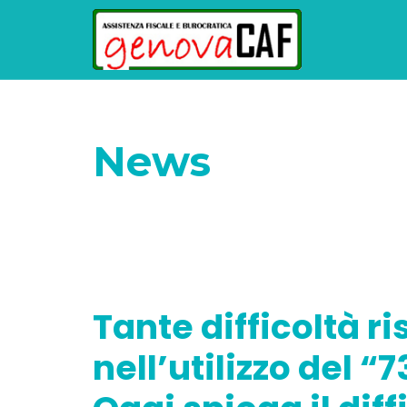
News
Home
Senza categoria
Tante difficolt
debutto della “dichiarazione fai da te”.
Tante difficoltà r
nell’utilizzo del “