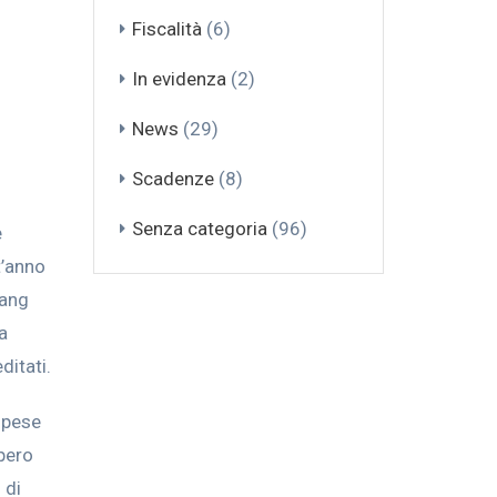
Fiscalità
(6)
In evidenza
(2)
News
(29)
Scadenze
(8)
Senza categoria
(96)
e
t’anno
rang
a
ditati.
 spese
upero
 di