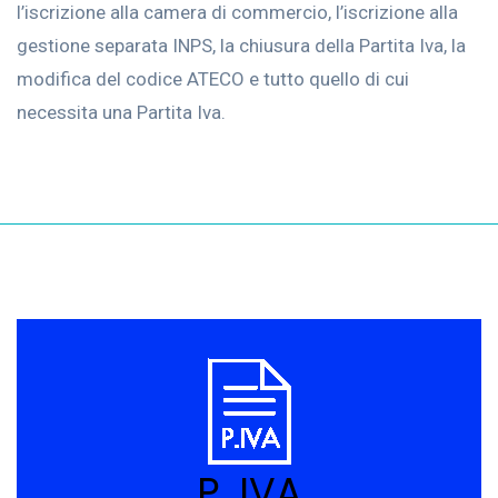
l’iscrizione alla camera di commercio, l’iscrizione alla
gestione separata INPS, la chiusura della Partita Iva, la
modifica del codice ATECO e tutto quello di cui
necessita una Partita Iva.
P. IVA
Apertura e gestione P. IVA
P. IVA