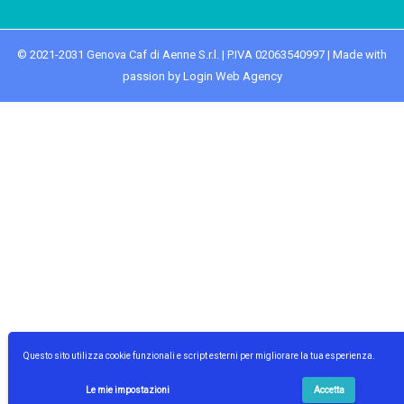
© 2021-2031 Genova Caf di Aenne S.r.l. | P.IVA 02063540997 | Made with
passion by Login Web Agency
Questo sito utilizza cookie funzionali e script esterni per migliorare la tua esperienza.
Le mie impostazioni
Accetta