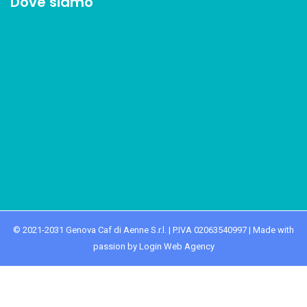
Dove siamo
© 2021-2031 Genova Caf di Aenne S.r.l. | P.IVA 02063540997 | Made with
passion by Login Web Agency