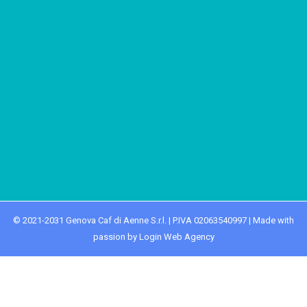
© 2021-2031 Genova Caf di Aenne S.r.l. | P.IVA 02063540997 | Made with
passion by Login Web Agency