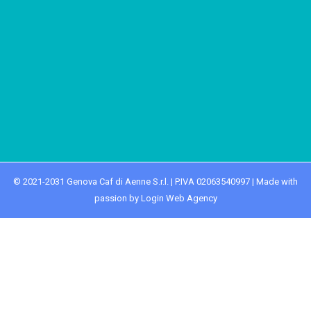
© 2021-2031 Genova Caf di Aenne S.r.l. | P.IVA 02063540997 | Made with
passion by Login Web Agency