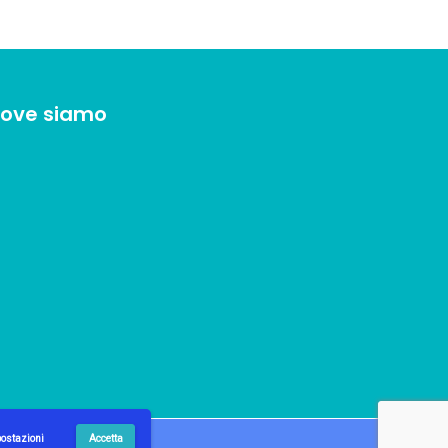
ove siamo
ostazioni
Accetta
n Web Agency