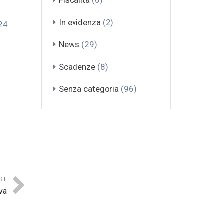
Fiscalità
(6)
In evidenza
(2)
024
News
(29)
Scadenze
(8)
Senza categoria
(96)
ST
va