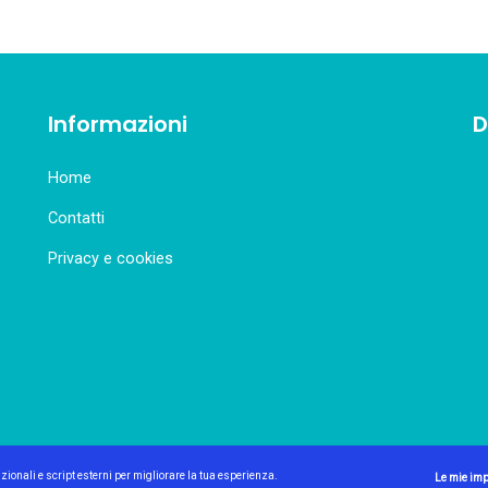
Informazioni
D
Home
Contatti
Privacy e cookies
nzionali e script esterni per migliorare la tua esperienza.
Le mie imp
 Genova Caf di Aenne S.r.l. | P.IVA 02063540997 | Made with passion by Logi