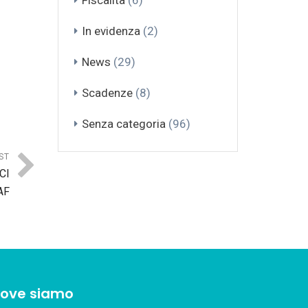
Fiscalità
(6)
In evidenza
(2)
News
(29)
Scadenze
(8)
Senza categoria
(96)
ST
CI
AF
ove siamo