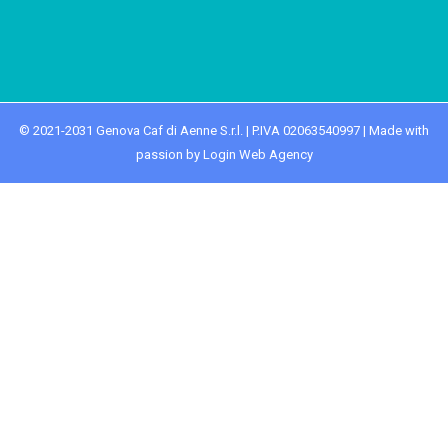
© 2021-2031 Genova Caf di Aenne S.r.l. | P.IVA 02063540997 | Made with
passion by Login Web Agency