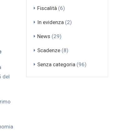
Fiscalità
(6)
In evidenza
(2)
News
(29)
Scadenze
(8)
e
Senza categoria
(96)
a
5 del
primo
onomia