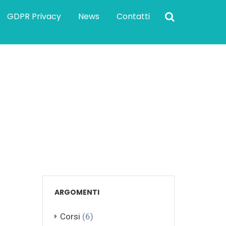
GDPR Privacy
News
Contatti
ti delle spese sanitarie riferite all’anno
ARGOMENTI
Corsi
(6)