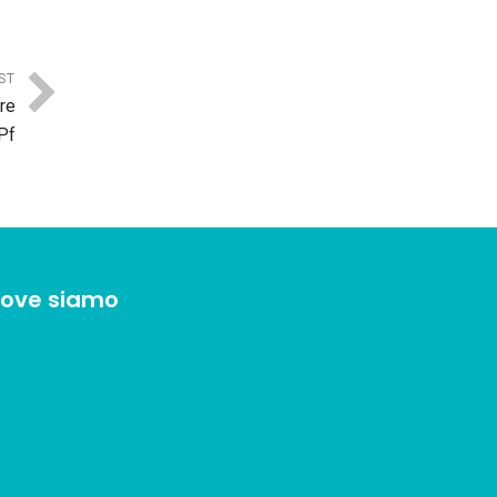
ST
re
 Pf
ove siamo