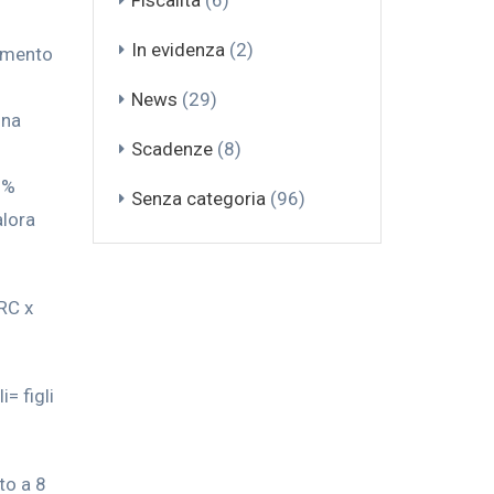
Fiscalità
(6)
In evidenza
(2)
gamento
News
(29)
una
Scadenze
(8)
 %
Senza categoria
(96)
alora
(RC x
= figli
to a 8