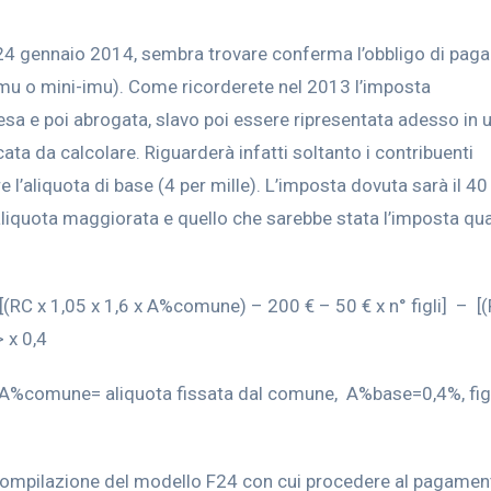
l 24 gennaio 2014, sembra trovare conferma l’obbligo di pa
 imu o mini-imu). Come ricorderete nel 2013 l’imposta
pesa e poi abrogata, slavo poi essere ripresentata adesso in 
a da calcolare. Riguarderà infatti soltanto i contribuenti
e l’aliquota di base (4 per mille). L’imposta dovuta sarà il 40
’aliquota maggiorata e quello che sarebbe stata l’imposta qu
(RC x 1,05 x 1,6 x A%comune) – 200 € – 50 € x n° figli] – [
> x 0,4
 A%comune= aliquota fissata dal comune, A%base=0,4%, figli
compilazione del modello F24 con cui procedere al pagamen