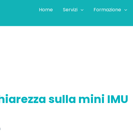
Home
Servizi
Formazione
e chiarezza sulla mini IMU
hiarezza sulla mini IMU
a