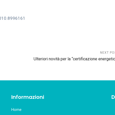
o 010.8996161
NEXT PO
Ulteriori novità per la “certificazione energeti
Informazioni
D
Home