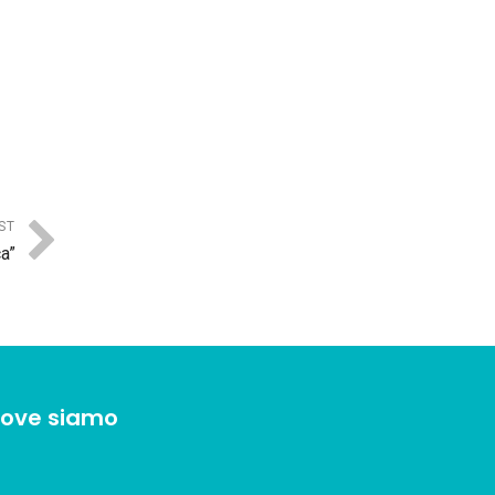
ST
ca”
ove siamo