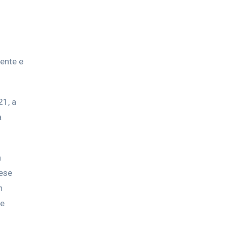
mente e
21, a
a
n
pese
n
ne