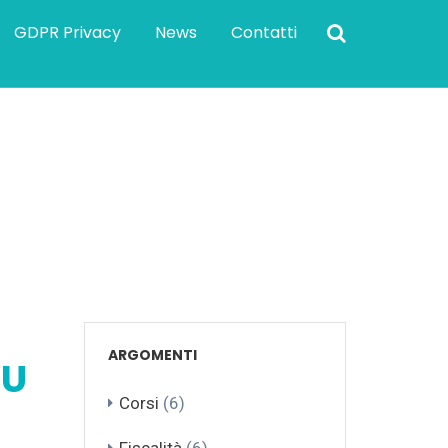
GDPR Privacy
News
Contatti
 HANNO 2 O PIU’ CU 2022
ARGOMENTI
CU
Corsi
(6)