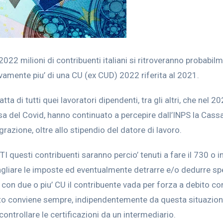
2022 milioni di contribuenti italiani si ritroveranno probabil
amente piu’ di una CU (ex CUD) 2022 riferita al 2021.
ratta di tutti quei lavoratori dipendenti, tra gli altri, che nel 20
a del Covid, hanno continuato a percepire dall’INPS la Cass
grazione, oltre allo stipendio del datore di lavoro.
I questi contribuenti saranno percio’ tenuti a fare il 730 o i
uagliare le imposte ed eventualmente detrarre e/o dedurre s
e con due o piu’ CU il contribuente vada per forza a debito co
anto conviene sempre, indipendentemente da questa situazio
ontrollare le certificazioni da un intermediario.