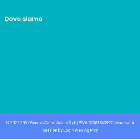
Dove siamo
© 2021-2031 Genova Caf di Aenne S.r.l. | P.IVA 02063540997 | Made with
passion by Login Web Agency