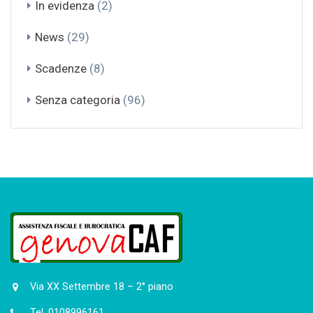
In evidenza
(2)
News
(29)
Scadenze
(8)
Senza categoria
(96)
Via XX Settembre 18 – 2° piano
Tel. 0108996161