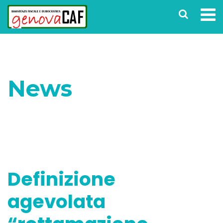
News
Home
Fiscalità
Definizione agevolata
“rottamazione quater”
Definizione
agevolata