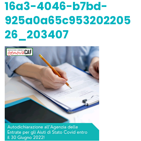
16a3-4046-b7bd-
925a0a65c953202205
26_203407