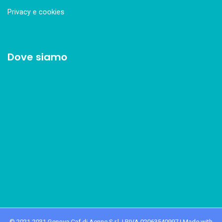
Privacy e cookies
Dove siamo
© 2021-2031 Genova Caf di Aenne S.r.l. | P.IVA 02063540997 | Made with