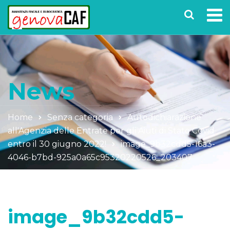
News
Home
Senza categoria
Autodichiarazione
all'Agenzia delle Entrate per gli Aiuti di Stato Covid
entro il 30 giugno 2022!
image_9b32cdd5-16a3-
4046-b7bd-925a0a65c95320220526_203407
image_9b32cdd5-