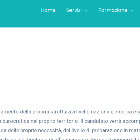
Home
Servizi
Formazione
o di assistenza fiscale nella tua città
mento della propria struttura a livello nazionale, ricerca e s
e burocratica nel proprio territorio. Il candidato verrà acco
 delle proprie necessità, del livello di preparazione in materi
i in base alla tipologia di affiancamento che verrà concordata