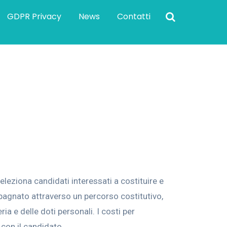
GDPR Privacy
News
Contatti
eleziona candidati interessati a costituire e
mpagnato attraverso un percorso costitutivo,
a e delle doti personali. I costi per
 con il candidato.