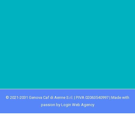
© 2021-2031 Genova Caf di Aenne S.r.l. | P.IVA 02063540997 | Made with
passion by Login Web Agency